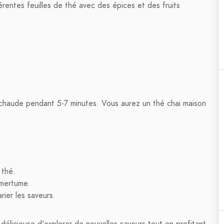
rentes feuilles de thé avec des épices et des fruits
 chaude pendant 5-7 minutes. Vous aurez un thé chai maison
 thé.
amertume.
ier les saveurs.
délicieuse d'explorer de nouvelles saveurs tout en profitant