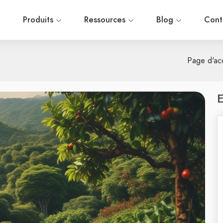
l
Produits
Ressources
Blog
Cont
Page d'acc
E