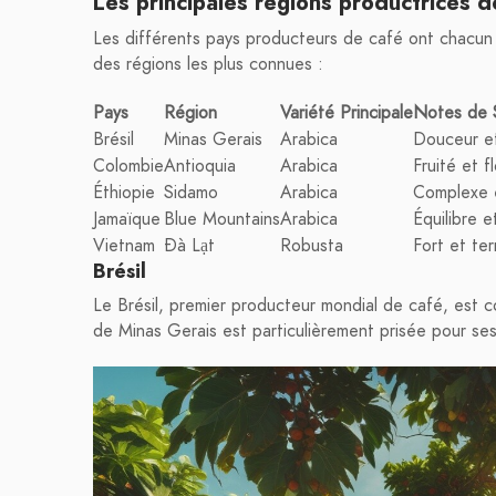
Les principales régions productrices d
Les différents pays producteurs de café ont chacun l
des régions les plus connues :
Pays
Région
Variété Principale
Notes de 
Brésil
Minas Gerais
Arabica
Douceur e
Colombie
Antioquia
Arabica
Fruité et fl
Éthiopie
Sidamo
Arabica
Complexe 
Jamaïque
Blue Mountains
Arabica
Équilibre 
Vietnam
Đà Lạt
Robusta
Fort et ter
Brésil
Le Brésil, premier producteur mondial de café, est 
de Minas Gerais est particulièrement prisée pour ses