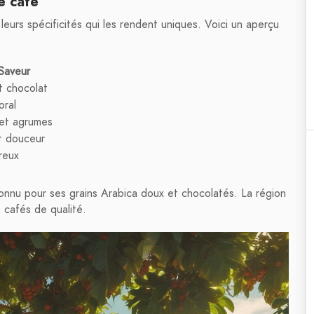
e café
eurs spécificités qui les rendent uniques. Voici un aperçu
Saveur
t chocolat
oral
et agrumes
et douceur
reux
connu pour ses grains Arabica doux et chocolatés. La région
 cafés de qualité.