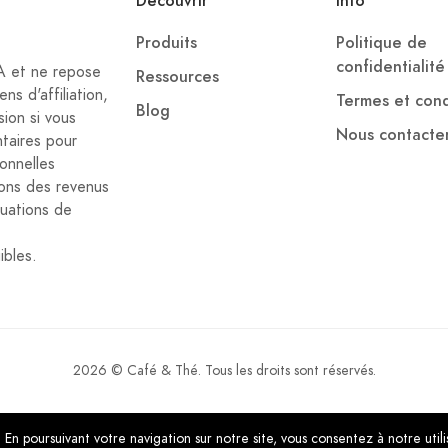
Découvrir
Info
Produits
Politique de
confidentialité
IA et ne repose
Ressources
ns d'affiliation,
Termes et cond
Blog
ion si vous
Nous contacte
ntaires pour
onnelles
ons des revenus
luations de
ibles.
2026 © Café & Thé. Tous les droits sont réservés.
En poursuivant votre navigation sur notre site, vous consentez à notre util