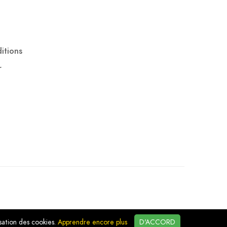
itions
r
isation des cookies.
Apprendre encore plus
D'ACCORD